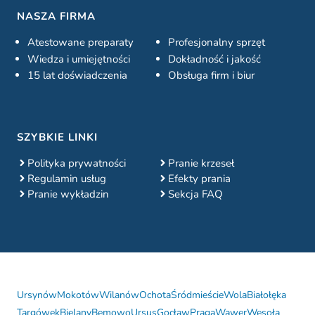
NASZA FIRMA
Atestowane preparaty
Profesjonalny sprzęt
Wiedza i umiejętności
Dokładność i jakość
15 lat doświadczenia
Obsługa firm i biur
SZYBKIE LINKI
Polityka prywatności
Pranie krzeseł
Regulamin usług
Efekty prania
Pranie wykładzin
Sekcja FAQ
Ursynów
Mokotów
Wilanów
Ochota
Śródmieście
Wola
Białołęka
Targówek
Bielany
Bemowo
Ursus
Gocław
Praga
Wawer
Wesoła