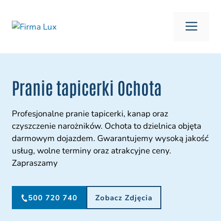
Przejdź
do
ME
treści
Pranie tapicerki Ochota
Profesjonalne pranie tapicerki, kanap oraz
czyszczenie narożników. Ochota to dzielnica objęta
darmowym dojazdem. Gwarantujemy wysoką jakość
usług, wolne terminy oraz atrakcyjne ceny.
Zapraszamy
500 720 740
Zobacz Zdjęcia